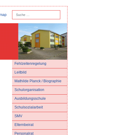
Suchen
emap
Type 2 or more characters for results.
Fehlzeitenregelung
Leitbild
Mathilde Planck / Biographie
Schulorganisation
Ausbildungsschule
Schulsozialarbeit
SMV
Elternbeirat
Personalrat