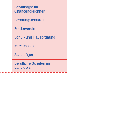
Beauftragte für
Chancengleichheit
Beratungslehrkraft
Förderverein
Schul- und Hausordnung
MPS-Moodle
Schulträger
Berufliche Schulen im
Landkreis